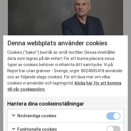
Denna webbplats använder cookies
Cookies ("kakor") består av små textfiler. Dessa innehåller
30 jul. 2026
data som lagras på din enhet. För att kunna placera vissa
typer av cookies behöver vi inhämta ditt samtycke. Vi på
Månadskrönika juli: Orden någon annan
Reportrar utan gränser - Sverige, orgnr. 8024005418 använder
vill rista in i oss
oss av följande slags cookies. För att läsa mer om vilka
Läs hela artikeln
cookies vi använder och lagringstid,
klicka här för att komma
till vår cookiepolicy.
Hantera dina cookieinställningar
Nödvänd
Nödvändiga cookies
cookies
Markera
kryssrut
för
Funktion
Funktionella cookies