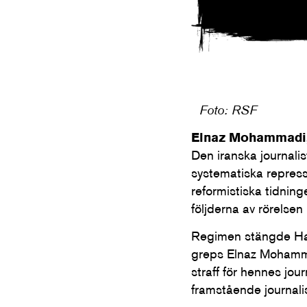
Foto: RSF
Elnaz Mohammadi,
Den iranska journali
systematiska repress
reformistiska tidnin
följderna av rörelsen
Regimen stängde Ham
greps Elnaz Mohammad
straff för hennes jou
framstående journalis