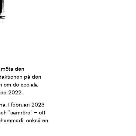
t möta den
edaktionen på den
en om de sociala
 död 2022.
a. I februari 2023
och ”samröre” – ett
 Mohammadi, också en