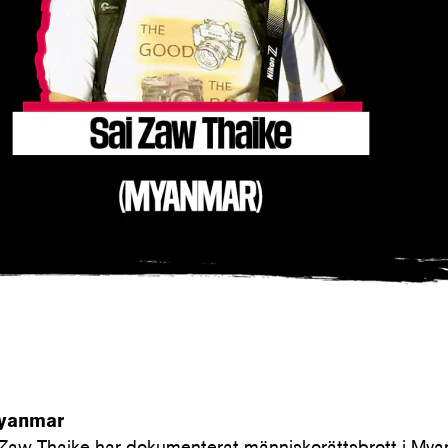
Myanmar
i Zaw Thaike har dokumenterat människorättsbrott i My