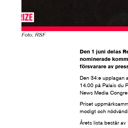
Foto: RSF
Den 1 juni delas Re
nominerade kommer 
försvarare av press
Den 34:e upplagan av
14.00 på Palais du P
News Media Congres
Priset uppmärksammar
modigt och nödvändig
Årets lista består av 