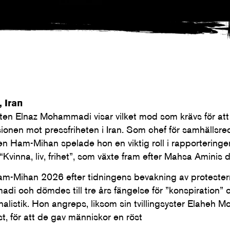
 Iran
sten Elnaz Mohammadi visar vilket mod som krävs för at
ionen mot pressfriheten i Iran. Som chef för samhällsr
gen Ham-Mihan spelade hon en viktig roll i rapportering
 “Kvinna, liv, frihet”, som växte fram efter Mahsa Aminis
-Mihan 2026 efter tidningens bevakning av protestern
i och dömdes till tre års fängelse för ”konspiration” 
rnalistik. Hon angreps, liksom sin tvillingsyster Elaheh
t, för att de gav människor en röst