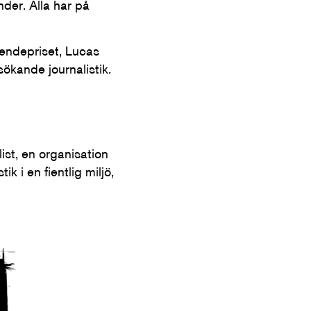
nder. Alla har på
endepriset, Lucas
kande journalistik.
ist, en organisation
k i en fientlig miljö,