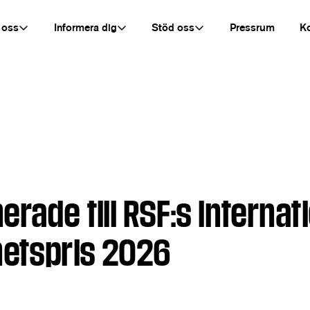
 oss
Informera dig
Stöd oss
Pressrum
K
rade till RSF:s internat
hetspris 2026