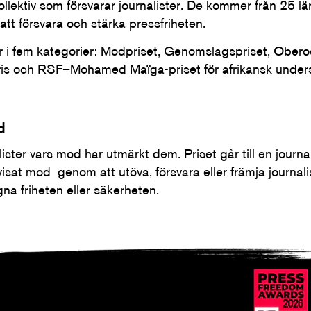
ollektiv som försvarar journalister. De kommer från 25 lä
ll att försvara och stärka pressfriheten.
 i fem kategorier: Modpriset, Genomslagspriset, Obero
is och RSF–Mohamed Maïga-priset för afrikansk undersö
d
ister vars mod har utmärkt dem. Priset går till en journal
sat mod genom att utöva, försvara eller främja journalisti
gna friheten eller säkerheten.