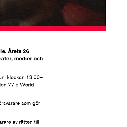
le. Årets 26
rafer, medier och
juni klockan 13.00–
 den 77:e World
försvarare som gör
rare av rätten till