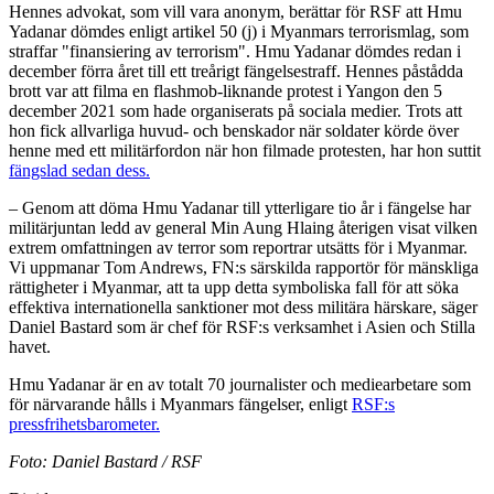
Hennes advokat, som vill vara anonym, berättar för RSF att Hmu
Yadanar dömdes enligt artikel 50 (j) i Myanmars terrorismlag, som
straffar "finansiering av terrorism". Hmu Yadanar dömdes redan i
december förra året till ett treårigt fängelsestraff. Hennes påstådda
brott var att filma en flashmob-liknande protest i Yangon den 5
december 2021 som hade organiserats på sociala medier. Trots att
hon fick allvarliga huvud- och benskador när soldater körde över
henne med ett militärfordon när hon filmade protesten, har hon suttit
fängslad sedan dess.
– Genom att döma Hmu Yadanar till ytterligare tio år i fängelse har
militärjuntan ledd av general Min Aung Hlaing återigen visat vilken
extrem omfattningen av terror som reportrar utsätts för i Myanmar.
Vi uppmanar Tom Andrews, FN:s särskilda rapportör för mänskliga
rättigheter i Myanmar, att ta upp detta symboliska fall för att söka
effektiva internationella sanktioner mot dess militära härskare, säger
Daniel Bastard som är chef för RSF:s verksamhet i Asien och Stilla
havet.
Hmu Yadanar är en av totalt 70 journalister och mediearbetare som
för närvarande hålls i Myanmars fängelser, enligt
RSF:s
pressfrihetsbarometer.
Foto: Daniel Bastard / RSF