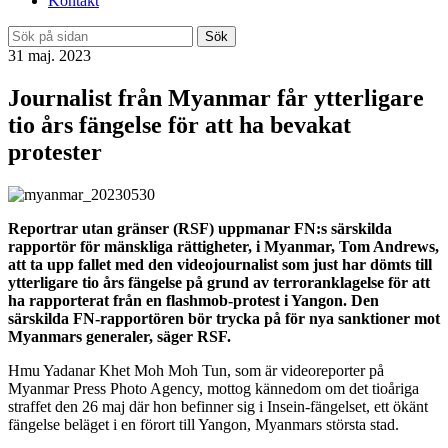
Kontakt
Sök
31 maj. 2023
Journalist från Myanmar får ytterligare
tio års fängelse för att ha bevakat
protester
Reportrar utan gränser (RSF) uppmanar FN:s särskilda
rapportör för mänskliga rättigheter, i Myanmar, Tom Andrews,
att ta upp fallet med den videojournalist som just har dömts till
ytterligare tio års fängelse på grund av terroranklagelse för att
ha rapporterat från en flashmob-protest i Yangon. Den
särskilda FN-rapportören bör trycka på för nya sanktioner mot
Myanmars generaler, säger RSF.
Hmu Yadanar Khet Moh Moh Tun, som är videoreporter på
Myanmar Press Photo Agency, mottog kännedom om det tioåriga
straffet den 26 maj där hon befinner sig i Insein-fängelset, ett ökänt
fängelse beläget i en förort till Yangon, Myanmars största stad.