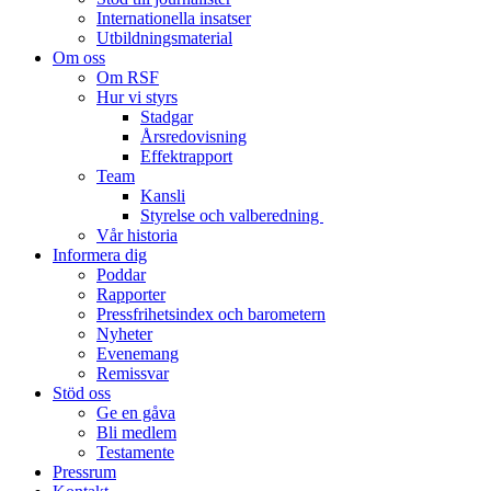
Internationella insatser
Utbildningsmaterial
Om oss
Om RSF
Hur vi styrs
Stadgar
Årsredovisning
Effektrapport
Team
Kansli
Styrelse och valberedning
Vår historia
Informera dig
Poddar
Rapporter
Pressfrihetsindex och barometern
Nyheter
Evenemang
Remissvar
Stöd oss
Ge en gåva
Bli medlem
Testamente
Pressrum