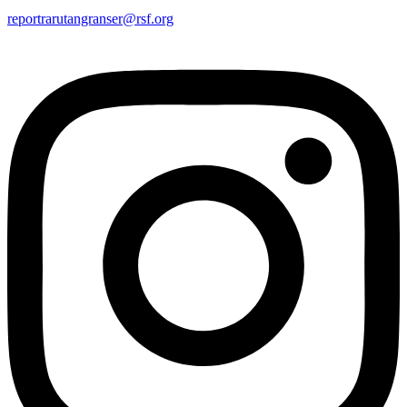
reportrarutangranser@rsf.org