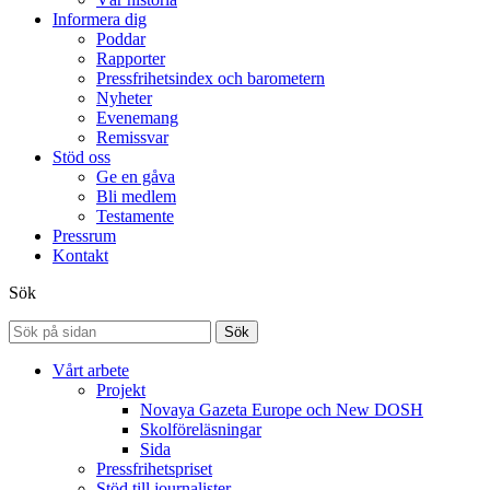
Informera dig
Poddar
Rapporter
Pressfrihetsindex och barometern
Nyheter
Evenemang
Remissvar
Stöd oss
Ge en gåva
Bli medlem
Testamente
Pressrum
Kontakt
Sök
Sök
Vårt arbete
Projekt
Novaya Gazeta Europe och New DOSH
Skolföreläsningar
Sida
Pressfrihetspriset
Stöd till journalister