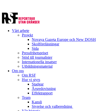
Vårt arbete
Projekt
Novaya Gazeta Europe och New DOSH
Skolföreläsningar
Sida
Pressfrihetspriset
Stöd till journalister
Internationella insatser
Utbildningsmaterial
Om oss
Om RSF
Hur vi styrs
Stadgar
Årsredovisning
Effektrapport
Team
Kansli
Styrelse och valberedning
Vår historia