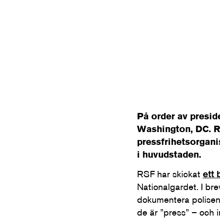
På order av presid
Washington, DC. Re
pressfrihetsorgani
i huvudstaden.
RSF har skickat
ett 
Nationalgardet. I bre
dokumentera polisens 
de är ”press” – och in