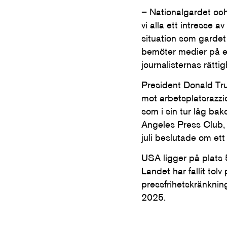
– Nationalgardet oc
vi alla ett intresse 
situation som gardet s
bemöter medier på et
journalisternas rätt
President Donald Trum
mot arbetsplatsrazzi
som i sin tur låg ba
Angeles Press Club, 
juli beslutade om ett
USA ligger på plats 
Landet har fallit tol
pressfrihetskränknin
2025.