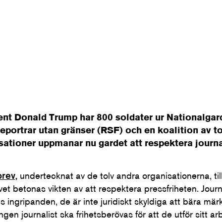
ent Donald Trump har 800 soldater ur Nationalgarde
portrar utan gränser (RSF) och en koalition av to
sationer uppmanar nu gardet att respektera journ
brev,
undertecknat av de tolv andra organisationerna, til
vet betonas vikten av att respektera pressfriheten. Journa
ingripanden, de är inte juridiskt skyldiga att bära mär
gen journalist ska frihetsberövas för att de utför sitt ar