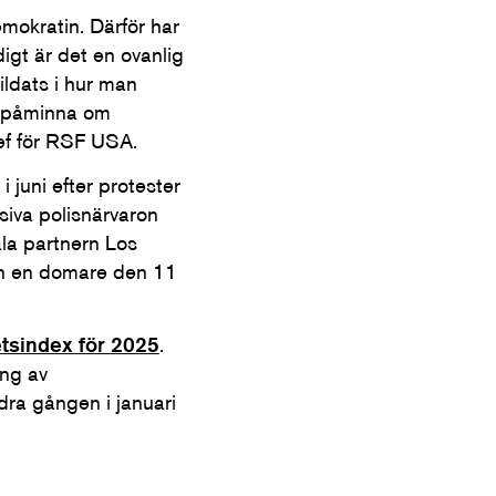
okratin. Därför har
igt är det en ovanlig
bildats i hur man
vi påminna om
hef för RSF USA.
 juni efter protester
siva polisnärvaron
ala partnern Los
nan en domare den 11
etsindex för 2025
.
ing av
dra gången i januari