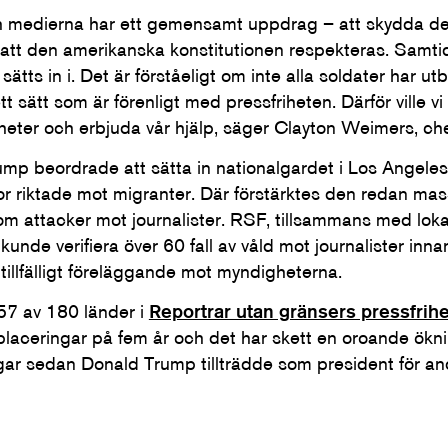
h medierna har ett gemensamt uppdrag – att skydda dem
av att den amerikanska konstitutionen respekteras. Samtid
ätts in i. Det är förståeligt om inte alla soldater har ut
t sätt som är förenligt med pressfriheten. Därför ville 
igheter och erbjuda vår hjälp, säger Clayton Weimers, c
p beordrade att sätta in nationalgardet i Los Angeles i
or riktade mot migranter. Där förstärktes den redan mas
kom attacker mot journalister. RSF, tillsammans med lok
kunde verifiera över 60 fall av våld mot journalister in
 tillfälligt föreläggande mot myndigheterna.
57 av 180 länder i
Reportrar utan gränsers pressfrih
v placeringar på fem år och det har skett en oroande ökn
gar sedan Donald Trump tillträdde som president för an