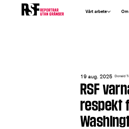
Vårt arbete
Om
19 aug. 2025
Donald T
RSF varn
respekt f
Washing