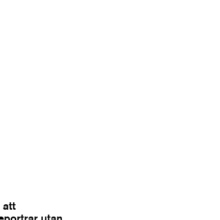
 att
Reportrar utan