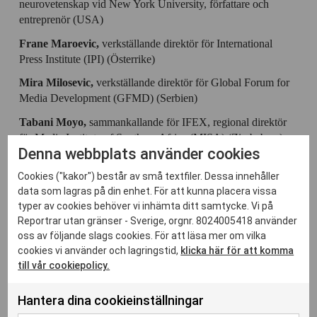
neurovetenskap vid New York University, författare och
entreprenör (USA)
Frane Maroevic,
verkställande direktör för International
Press Institute (IPI) (Österrike)
Mira Milosevic,
verkställande direktör för Global Forum for
Media Development (GFMD) (Serbien)
Tabani Moyo,
sammankallande för IFEX, regional direktör
för Media Institute of Southern Africa (MISA) (Zimbabwe)
Denna webbplats använder cookies
Bruno Patino,
ordförande för den fransk-tyska kanalen Arte
Cookies ("kakor") består av små textfiler. Dessa innehåller
(Frankrike)
data som lagras på din enhet. För att kunna placera vissa
Paul Radu,
medgrundare av OCCRP (Organized Crime and
typer av cookies behöver vi inhämta ditt samtycke. Vi på
Corruption Reporting Project) (Rumänien)
Reportrar utan gränser - Sverige, orgnr. 8024005418 använder
oss av följande slags cookies. För att läsa mer om vilka
Martha Ramos,
ordförande för World Editors Forum vid
cookies vi använder och lagringstid,
klicka här för att komma
World Association of News Publishers (WAN-IFRA)
till vår cookiepolicy.
(Mexiko)
Gerard Ryle,
direktör för International Consortium of
Hantera dina cookieinställningar
Investigative Journalists (ICIJ) (Irland)