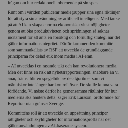
frågan om hur redaktionellt oberoende på sin spets.
Runt om i världen publicerar mediegrupper sina egna riktlinjer
för att styra sin användning av artificiell intelligens. Med tanke
på att AI kan skapa enorma ekonomiska vinstmöjligheter
genom att öka produktiviteten och spridningen så saknas
incitament för att anta en försiktig och förnuftig strategi när det
gäller informationsintegritet. Därför kommer den kommitté
som sammankallats av RSF att utveckla de grundläggande
principerna för delad etik inom media i AI-eran.
– AI utvecklas i en rasande takt och kan revolutionera media.
Men det finns en risk att nyhetsrapporteringen, snabbare än vi
anar, främst blir en spegelbild av de algoritmer som vi
människor inte längre har kontroll över. De skulle kunna vara
förödande. Vi måste därför ha gemensamma riktlinjer för hur
medierna ska hantera detta, säger Erik Larsson, ordförande för
Reportrar utan gränser Sverige.
Kommitténs roll är att utveckla en uppsättning principer,
rättigheter och skyldigheter för informationsproffs när det
gäller användningen av AI-baserade system.