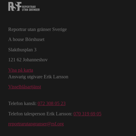
Reportrar utan gränser Sverige
A house Börshuset
Slakthusplan 3
121 62 Johanneshov
Visa på karta
Ansvarig utgivare Erik Larsson
Visselblåsartjänst
Telefon kansli:
072 308 05 23
Telefon talesperson Erik Larsson:
070 319 69 05
reportrarutangranser@rsf.org