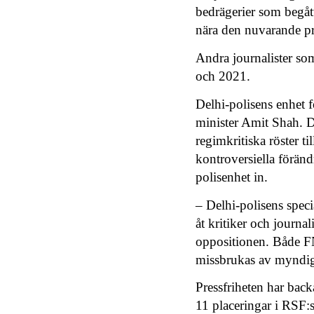
bedrägerier som begåt
nära den nuvarande p
Andra journalister so
och 2021.
Delhi-polisens enhet f
minister Amit Shah. D
regimkritiska röster t
kontroversiella förän
polisenhet in.
– Delhi-polisens spec
åt kritiker och journali
oppositionen. Både FN 
missbrukas av myndig
Pressfriheten har back
11 placeringar i RSF