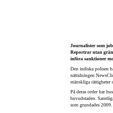
Journalister som jo
Reportrar utan grän
införa sanktioner mo
Den indiska polisen har
nättidningen NewsCli
mänskliga rättigheter o
På deras order har hus
huvudstaden. Samtliga
som grundades 2009.