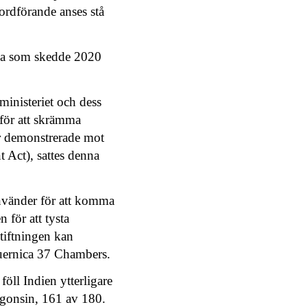
ordförande anses stå
rna som skedde 2020
ministeriet och dess
 för att skrämma
ter demonstrerade mot
 Act), sattes denna
använder för att komma
n för att tysta
stiftningen kan
uernica 37 Chambers.
öll Indien ytterligare
ågonsin, 161 av 180.