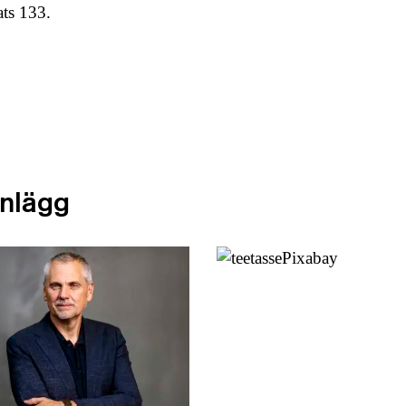
ats 133.
inlägg