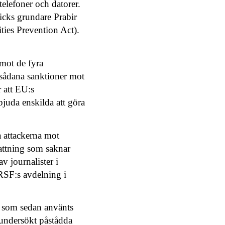
elefoner och datorer.
icks grundare Prabir
ties Prevention Act).
mot de fyra
 sådana sanktioner mot
 att EU:s
juda enskilda att göra
a attackerna mot
fattning som saknar
v journalister i
 RSF:s avdelning i
ng som sedan använts
e undersökt påstådda