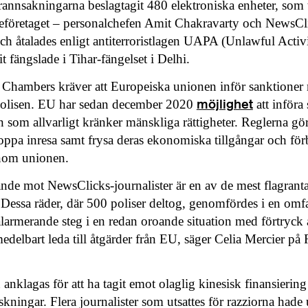
rannsakningarna beslagtagit 480 elektroniska enheter, som t
eföretaget – personalchefen Amit Chakravarty och NewsCl
h åtalades enligt antiterroristlagen UAPA (Unlawful Activi
t fängslade i Tihar-fängelset i Delhi.
Chambers kräver att Europeiska unionen inför sanktioner 
möjlighet
olisen. EU har sedan december 2020
att införa
 som allvarligt kränker mänskliga rättigheter. Reglerna gör
ppa inresa samt frysa deras ekonomiska tillgångar och förb
inom unionen.
ande mot NewsClicks-journalister är en av de mest flagrant
. Dessa räder, där 500 poliser deltog, genomfördes i en om
alarmerande steg i en redan oroande situation med förtryck a
edelbart leda till åtgärder från EU, säger Celia Mercier på
anklagas för att ha tagit emot olaglig kinesisk finansieri
nskningar. Flera journalister som utsattes för razziorna had