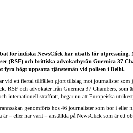
bbat för indiska NewsClick har utsatts för utpressnin
ser (RSF) och brittiska advokatbyrån Guernica 37 Ch
t fyra högt uppsatta tjänstemän vid polisen i Delhi.
 vid ett flertal tillfällen gjort tillslag mot journalister som
ck. RSF och advokater från Guernica 37 Chambers, som är 
ch internationell straffrätt, begär nu att Europeiska utrikes
rannsakan genomförts hos 46 journalister som bor i eller n
 är – eller har varit – anställda på NewsClick som är ett 