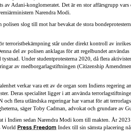
ts av Adani-konglomeratet. Det är en stor affärsgrupp vars 
remiärministern Narendra Modi.
m polisen slog till mot har bevakat de stora bondeproteste
ör terroristbekämpning står under direkt kontroll av inrikes
enna del av polisen anklagas för att regelbundet användas
ill tystnad. Under studentprotesterna 2020, då flera aktivis
dringar av medborgarlagstiftningen (Citizenship Amendment
ialenhet verkar vara ett av de organ som Indiens regering 
ster. Deras specialitet ligger i att använda terrorlagstiftninge
och flera utländska regeringar har varnat för att terrorlag
heterna, säger Toby Cadman, advokat och grundare av G
at i Indien sedan Narendra Modi kom till makten. År 2023 f
Press Freedom
:s World
Index till sin sämsta placering n