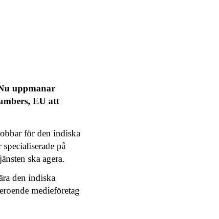
g. Nu uppmanar
ambers, EU att
 jobbar för den indiska
specialiserade på
tjänsten ska agera.
ära den indiska
oberoende medieföretag