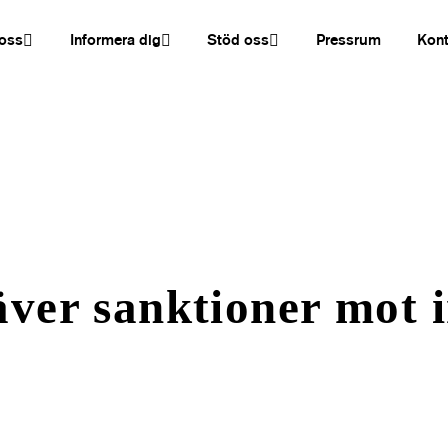
oss
Informera dig
Stöd oss
Pressrum
Kont
ver sanktioner mot 