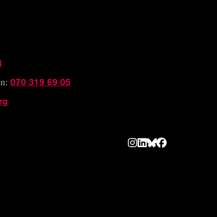
n
3
070 319 69 05
on:
rg