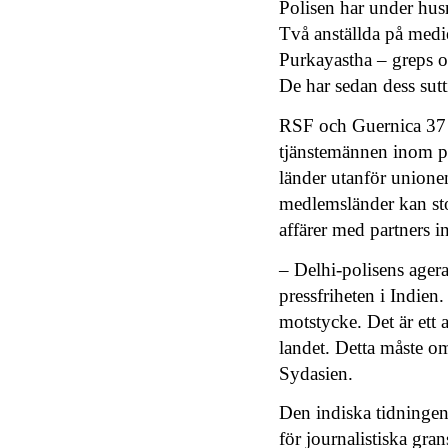
Polisen har under hus
Två anställda på medi
Purkayastha – greps oc
De har sedan dess sutti
RSF och Guernica 37 
tjänstemännen inom p
länder utanför unionen
medlemsländer kan sto
affärer med partners 
– Delhi-polisens ager
pressfriheten i Indien
motstycke. Det är ett 
landet. Detta måste om
Sydasien.
Den indiska tidningen 
för journalistiska gra