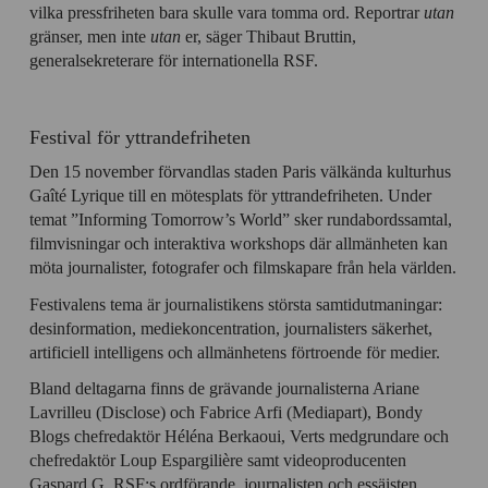
vilka pressfriheten bara skulle vara tomma ord. Reportrar
utan
gränser, men inte
utan
er, säger Thibaut Bruttin,
generalsekreterare för internationella RSF.
Festival för yttrandefriheten
Den 15 november förvandlas staden Paris välkända kulturhus
Gaîté Lyrique till en mötesplats för yttrandefriheten. Under
temat ”Informing Tomorrow’s World” sker rundabordssamtal,
filmvisningar och interaktiva workshops där allmänheten kan
möta journalister, fotografer och filmskapare från hela världen.
Festivalens tema är journalistikens största samtidutmaningar:
desinformation, mediekoncentration, journalisters säkerhet,
artificiell intelligens och allmänhetens förtroende för medier.
Bland deltagarna finns de grävande journalisterna Ariane
Lavrilleu (Disclose) och Fabrice Arfi (Mediapart), Bondy
Blogs chefredaktör Héléna Berkaoui, Verts medgrundare och
chefredaktör Loup Espargilière samt videoproducenten
Gaspard G. RSF:s ordförande, journalisten och essäisten