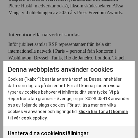
Pierre Haski, medverkar också, liksom skådespelaren Aïssa
Maïga vid utdelningen av 2025 års Press Freedom Awards.
Internationella nätverket samlas
Inför jubileet samlar RSF representanter från hela sitt
internationella nätverk i Paris – personal från kontoren i
Washington, Bryssel, Tunis, Rio de Janeiro, London, Taipei,
Dakar och Prag, liksom RSF-representanter från Turkiet,
Denna webbplats använder cookies
Mexiko och Pakistan samt medlemmar från organisationens
sektioner i Sverige, Tyskland, Spanien, Österrike, Schweiz
Cookies ("kakor") består av små textfiler. Dessa innehåller
och Finland.
data som lagras på din enhet. För att kunna placera vissa
typer av cookies behöver vi inhämta ditt samtycke. Vi på
Mötet speglar RSF:s globala uppdrag: ett solidaritetsnätverk
Reportrar utan gränser - Sverige, orgnr. 8024005418 använder
som arbetar oförtröttligt för att skydda hotade journalister och
oss av följande slags cookies. För att läsa mer om vilka
främja fri tillgång till information på alla kontinenter. Syftet är
cookies vi använder och lagringstid,
klicka här för att komma
att tillsammans formulera strategier och verktyg för framtidens
till vår cookiepolicy.
journalistik.
Hantera dina cookieinställningar