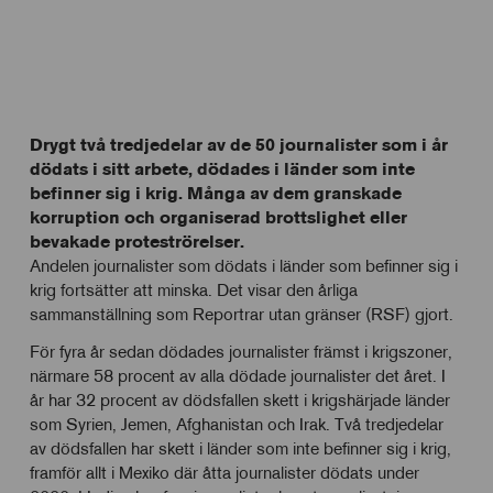
Drygt två tredjedelar av de 50 journalister som i år
dödats i sitt arbete, dödades i länder som inte
befinner sig i krig. Många av dem granskade
korruption och organiserad brottslighet eller
bevakade proteströrelser.
Andelen journalister som dödats i länder som befinner sig i
krig fortsätter att minska. Det visar den årliga
sammanställning som Reportrar utan gränser (RSF) gjort.
För fyra år sedan dödades journalister främst i krigszoner,
närmare 58 procent av alla dödade journalister det året. I
år har 32 procent av dödsfallen skett i krigshärjade länder
som Syrien, Jemen, Afghanistan och Irak. Två tredjedelar
av dödsfallen har skett i länder som inte befinner sig i krig,
framför allt i Mexiko där åtta journalister dödats under