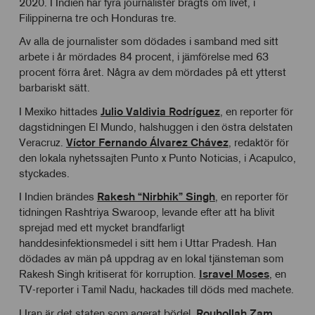
2020. I Indien har fyra journalister bragts om livet, i
Filippinerna tre och Honduras tre.
Av alla de journalister som dödades i samband med sitt
arbete i år mördades 84 procent, i jämförelse med 63
procent förra året. Några av dem mördades på ett ytterst
barbariskt sätt.
I Mexiko hittades
Julio Valdivia Rodríguez
, en reporter för
dagstidningen El Mundo, halshuggen i den östra delstaten
Veracruz.
Víctor Fernando Álvarez Chávez
, redaktör för
den lokala nyhetssajten Punto x Punto Noticias, i Acapulco,
styckades.
I Indien brändes
Rakesh “Nirbhik” Singh
, en reporter för
tidningen Rashtriya Swaroop, levande efter att ha blivit
sprejad med ett mycket brandfarligt
handdesinfektionsmedel i sitt hem i Uttar Pradesh. Han
dödades av män på uppdrag av en lokal tjänsteman som
Rakesh Singh kritiserat för korruption.
Isravel Moses
, en
TV-reporter i Tamil Nadu, hackades till döds med machete.
I Iran är det staten som agerat bödel.
Rouhollah Zam
,