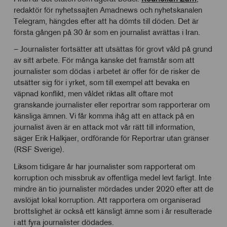
redaktör för nyhetssajten Amadnews och nyhetskanalen
Telegram, hängdes efter att ha dömts till döden. Det är
första gången på 30 år som en journalist avrättas i Iran.
– Journalister fortsätter att utsättas för grovt våld på grund
av sitt arbete. För många kanske det framstår som att
journalister som dödas i arbetet är offer för de risker de
utsätter sig för i yrket, som till exempel att bevaka en
väpnad konflikt, men våldet riktas allt oftare mot
granskande journalister eller reportrar som rapporterar om
känsliga ämnen. Vi får komma ihåg att en attack på en
journalist även är en attack mot vår rätt till information,
säger Erik Halkjaer, ordförande för Reportrar utan gränser
(RSF Sverige).
Liksom tidigare år har journalister som rapporterat om
korruption och missbruk av offentliga medel levt farligt. Inte
mindre än tio journalister mördades under 2020 efter att de
avslöjat lokal korruption. Att rapportera om organiserad
brottslighet är också ett känsligt ämne som i år resulterade
i att fyra journalister dödades.