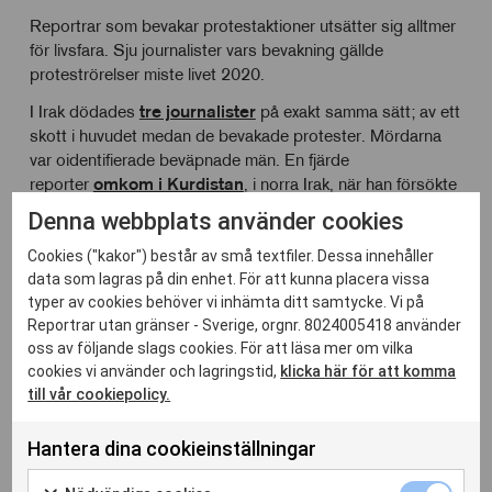
Reportrar som bevakar protestaktioner utsätter sig alltmer
för livsfara. Sju journalister vars bevakning gällde
proteströrelser miste livet 2020.
I Irak dödades
tre journalister
på exakt samma sätt; av ett
skott i huvudet medan de bevakade protester. Mördarna
var oidentifierade beväpnade män. En fjärde
reporter
omkom i Kurdistan
, i norra Irak, när han försökte
fly från sammanstötningar mellan säkerhetsstyrkor och
Denna webbplats använder cookies
demonstranter.
Cookies ("kakor") består av små textfiler. Dessa innehåller
I Nigeria föll
två journalister
offer för det våld som
data som lagras på din enhet. För att kunna placera vissa
uppstod när människor protesterade mot polisens
typer av cookies behöver vi inhämta ditt samtycke. Vi på
övervåld. I Colombia
sköts en radioreporter
till döds
Reportrar utan gränser - Sverige, orgnr. 8024005418 använder
medan han bevakade en demonstration mot privatiseringen
oss av följande slags cookies. För att läsa mer om vilka
av mark tillhörande ursprungsfolk. Demonstrationen blev
cookies vi använder och lagringstid,
klicka här för att komma
våldsam när polis och soldater försökte skingra
till vår cookiepolicy.
demonstranterna.
Hantera dina cookieinställningar
I Reportrar utan gränsers årssammanställning av
journalister som fängslats, hållits som gisslan eller saknats
Nödvänd