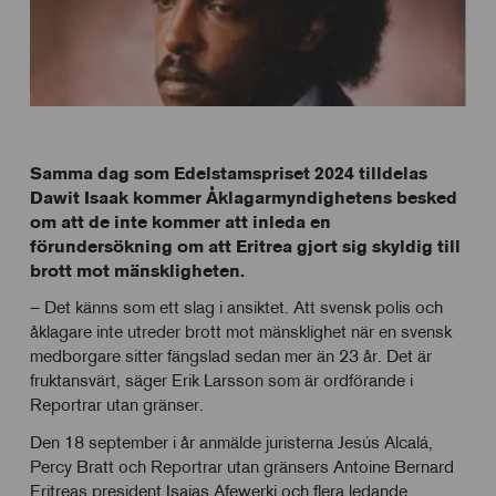
Samma dag som Edelstamspriset 2024 tilldelas
Dawit Isaak kommer Åklagarmyndighetens besked
om att de inte kommer att inleda en
förundersökning om att Eritrea gjort sig skyldig till
brott mot mänskligheten.
– Det känns som ett slag i ansiktet. Att svensk polis och
åklagare inte utreder brott mot mänsklighet när en svensk
medborgare sitter fängslad sedan mer än 23 år. Det är
fruktansvärt, säger Erik Larsson som är ordförande i
Reportrar utan gränser.
Den 18 september i år anmälde juristerna Jesús Alcalá,
Percy Bratt och Reportrar utan gränsers Antoine Bernard
Eritreas president Isaias Afewerki och flera ledande