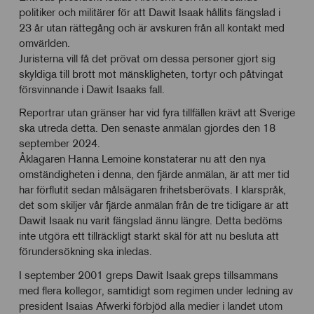
politiker och militärer för att Dawit Isaak hållits fängslad i
23 år utan rättegång och är avskuren från all kontakt med
omvärlden.
Juristerna vill få det prövat om dessa personer gjort sig
skyldiga till brott mot mänskligheten, tortyr och påtvingat
försvinnande i Dawit Isaaks fall.
Reportrar utan gränser har vid fyra tillfällen krävt att Sverige
ska utreda detta. Den senaste anmälan gjordes den 18
september 2024.
Åklagaren Hanna Lemoine konstaterar nu att den nya
omständigheten i denna, den fjärde anmälan, är att mer tid
har förflutit sedan målsägaren frihetsberövats. I klarspråk,
det som skiljer vår fjärde anmälan från de tre tidigare är att
Dawit Isaak nu varit fängslad ännu längre. Detta bedöms
inte utgöra ett tillräckligt starkt skäl för att nu besluta att
förundersökning ska inledas.
I september 2001 greps Dawit Isaak greps tillsammans
med flera kollegor, samtidigt som regimen under ledning av
president Isaias Afwerki förbjöd alla medier i landet utom