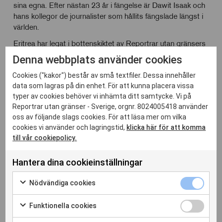
sina egna. Efter nästan 23 år i fängelse är Dawit Isaak och
hans kollegor de journalister som hållits fängslade längst i
världen.
Eritrea har legat i bottenskiktet av Reportrar utan gränsers
pressfrihetsindex
sedan första gången det publicerades,
Denna webbplats använder cookies
år 2002. I årets index hamnade Eritrea på allra sista plats
Cookies ("kakor") består av små textfiler. Dessa innehåller
av 180 länder.
data som lagras på din enhet. För att kunna placera vissa
Foto: Kalle Ahlsén
typer av cookies behöver vi inhämta ditt samtycke. Vi på
Reportrar utan gränser - Sverige, orgnr. 8024005418 använder
oss av följande slags cookies. För att läsa mer om vilka
cookies vi använder och lagringstid,
klicka här för att komma
till vår cookiepolicy.
Relaterade inlägg
Hantera dina cookieinställningar
Nödvänd
Nödvändiga cookies
cookies
Markera
kryssrut
för
Funktion
Funktionella cookies
att
cookies
Markera
samtycka