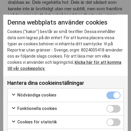
drabbas av. Dels regelrätta hot. Dels är det sådant som
kanske inte är brottsligt utan mer subtilt, men som framförs
i sådan mängd att det också kan bli nedbrytande, säger
Denna webbplats använder cookies
hon.
Brottsofferjouren kan vara ett stöd i båda fallen.
Cookies ("kakor") består av små textfiler. Dessa innehåller
data som lagras på din enhet. För att kunna placera vissa
typer av cookies behöver vi inhämta ditt samtycke. Vi på
Material för framtida stödjare
Reportrar utan gränser - Sverige, orgnr. 8024005418 använder
Under utbildningsdagen medverkade förutom Reportrar
oss av följande slags cookies. För att läsa mer om vilka
cookies vi använder och lagringstid,
klicka här för att komma
utan gränser också rättssociologen Oskar Björkenfeldt
till vår cookiepolicy.
från Göteborgs universitet, juristen Tove Carlén från
Svenska Journalistförbundet, Annika Hamrud som är
projektledare på Medieinstitutet FOJO bland annat kring
Hantera dina cookieinställningar
frågor om hat och hot mot journalister, samt personer från
Nödvänd
polisens avdelning för demokratihotande brottslighet.
Nödvändiga cookies
cookies
Markera
kryssrut
för
Funktion
Funktionella cookies
att
cookies
Markera
samtycka
kryssrut
för
Cookies
Cookies för statistik
till
att
för
Markera
användning
samtycka